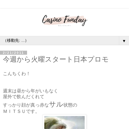
▼
2/21/2011
今週から火曜スタート日本プロモ
こんちくわ！
週末は昼から年がいもなく
屋外で飲んだくれて
サル
すっかり顔が真っ赤な
状態の
ＭＩＴＳＵです。