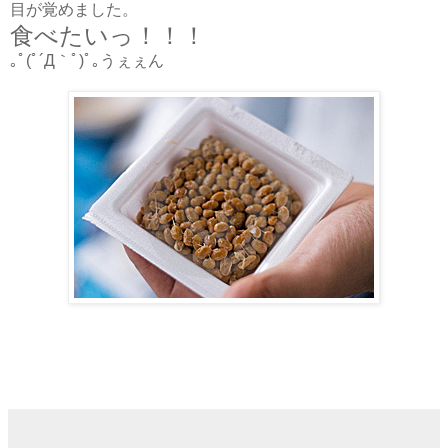
目が覚めました。
食べたいっ！！！
｡ﾟ(ﾟ´Д｀ﾟ)ﾟ｡うぇぇん