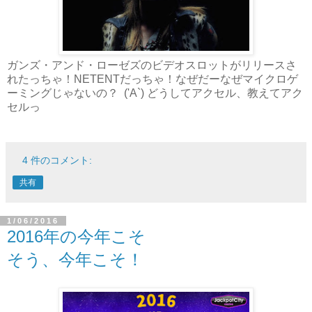
ガンズ・アンド・ローゼズのビデオスロットがリリースさ
れたっちゃ！NETENTだっちゃ！なぜだーなぜマイクロゲ
ーミングじゃないの？ ('A`) どうしてアクセル、教えてアク
セルっ
4 件のコメント:
共有
1/06/2016
2016年の今年こそ
そう、今年こそ！