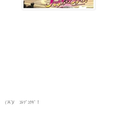
（'A`)/ ｺﾚｿﾞｺｸｷﾞ！